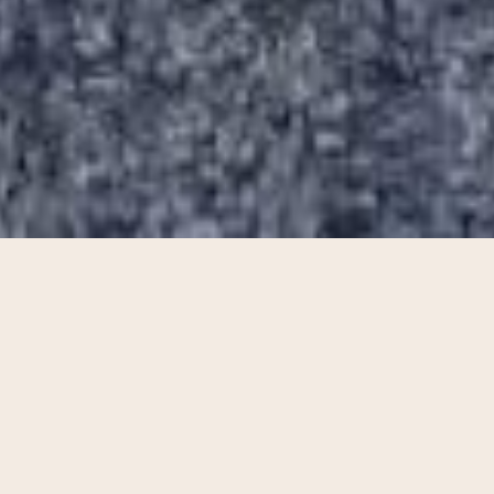
En Camper Park Almanzora ofrecemos precios
transparentes y adaptados a la duración de tu
estancia.
Todas las tarifas
incluyen acceso completo a
instalaciones y servicios básicos para dos personas.